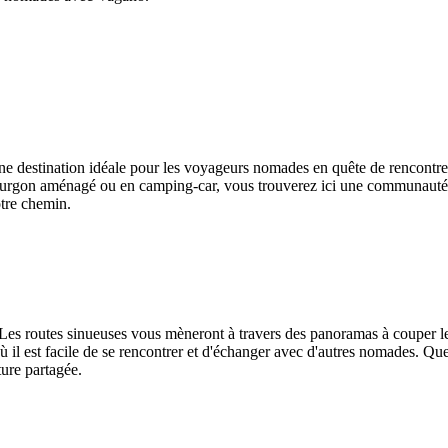
une destination idéale pour les voyageurs nomades en quête de rencontre
ourgon aménagé ou en camping-car, vous trouverez ici une communauté ac
otre chemin.
s routes sinueuses vous mèneront à travers des panoramas à couper le s
il est facile de se rencontrer et d'échanger avec d'autres nomades. Que 
ture partagée.