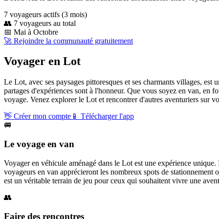
7
voyageur
s
actif
s
(3 mois)
👥
7
voyageurs au total
📅
Mai à Octobre
🚀 Rejoindre la communauté gratuitement
Voyager en
Lot
Le Lot, avec ses paysages pittoresques et ses charmants villages, est 
partages d'expériences sont à l'honneur. Que vous soyez en van, en f
voyage. Venez explorer le Lot et rencontrer d'autres aventuriers sur v
👋
Créer mon compte
📱
Télécharger l'app
🚐
Le voyage en van
Voyager en véhicule aménagé dans le Lot est une expérience unique. Le
voyageurs en van apprécieront les nombreux spots de stationnement où 
est un véritable terrain de jeu pour ceux qui souhaitent vivre une aven
👥
Faire des rencontres