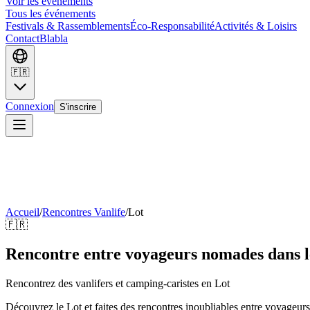
Voir les événements
Tous les événements
Festivals & Rassemblements
Éco-Responsabilité
Activités & Loisirs
Contact
Blabla
🇫🇷
Connexion
S'inscrire
Accueil
/
Rencontres Vanlife
/
Lot
🇫🇷
Rencontre entre voyageurs nomades dans l
Rencontrez des vanlifers et camping-caristes en
Lot
Découvrez le Lot et faites des rencontres inoubliables entre voyage