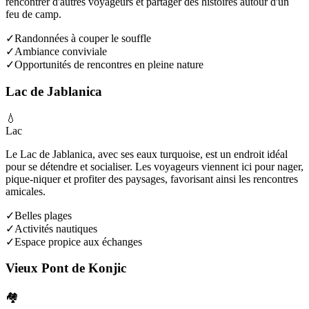
rencontrer d'autres voyageurs et partager des histoires autour d'un
feu de camp.
✓
Randonnées à couper le souffle
✓
Ambiance conviviale
✓
Opportunités de rencontres en pleine nature
Lac de Jablanica
💧
Lac
Le Lac de Jablanica, avec ses eaux turquoise, est un endroit idéal
pour se détendre et socialiser. Les voyageurs viennent ici pour nager,
pique-niquer et profiter des paysages, favorisant ainsi les rencontres
amicales.
✓
Belles plages
✓
Activités nautiques
✓
Espace propice aux échanges
Vieux Pont de Konjic
🏘️