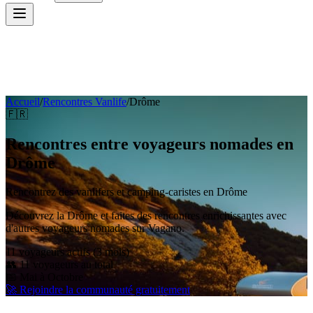
Accueil
/
Rencontres Vanlife
/
Drôme
🇫🇷
Rencontres entre voyageurs nomades en
Drôme
Rencontrez des vanlifers et camping-caristes en
Drôme
Découvrez la Drôme et faites des rencontres enrichissantes avec
d'autres voyageurs nomades sur Vagano.
11
voyageur
s
actif
s
(3 mois)
👥
11
voyageurs au total
📅
Mai à Octobre
🚀 Rejoindre la communauté gratuitement