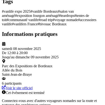
Tags
#
vanlife expo 2025
#
vanlife Bordeaux
#
salon van
aménagé
#
exposition fourgon aménagé
#
teardrops
#
tentes de
toit
#
communauté vanlife
#
road trip
#
voyage nomade
#
accessoires
vanlife
#
vanlifers France
#
bivouac Bordeaux
Informations pratiques
samedi 08 novembre 2025
De
12:00
à
20:00
Jusqu'au
dimanche 09 novembre 2025
Parc des Expositions de Bordeaux
Allée du Bois
Saint-Jean-de-Braye
6
participant
s
Voir le site officiel
Cet événement est terminé
Connectez-vous avec d'autres voyageurs nomades sur la route et
partagez des expériences uniques.