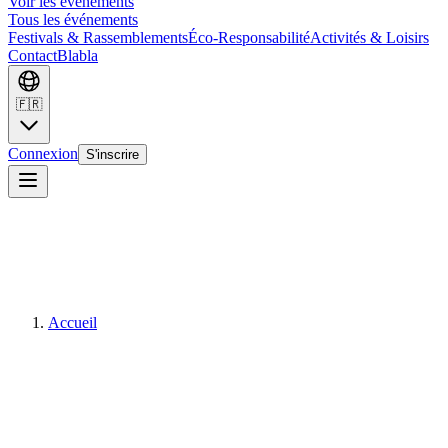
Voir les événements
Tous les événements
Festivals & Rassemblements
Éco-Responsabilité
Activités & Loisirs
Contact
Blabla
🇫🇷
Connexion
S'inscrire
Accueil