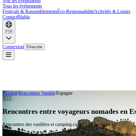
Voir les événements
Tous les événements
Festivals & Rassemblements
Éco-Responsabilité
Activités & Loisirs
Contact
Blabla
🇫🇷
Connexion
S'inscrire
Accueil
/
Rencontres Vanlife
/
Espagne
🇪🇸
Rencontres entre voyageurs nomades en E
Rencontrez des vanlifers et camping-caristes en
Espagne
Découvrez l'Espagne et rencontrez d'autres voyageurs nomades sur vo