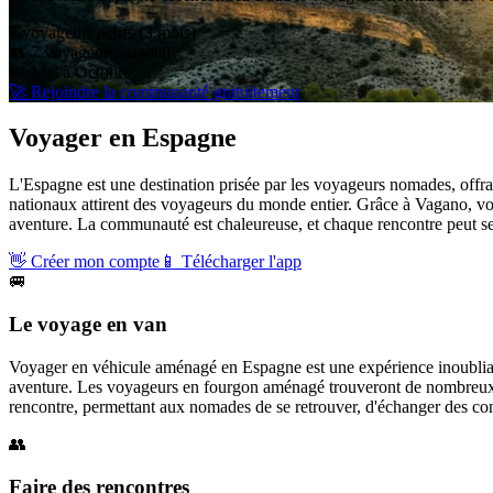
7
voyageur
s
actif
s
(3 mois)
👥
7
voyageurs au total
📅
Mai à Octobre
🚀 Rejoindre la communauté gratuitement
Voyager en
Espagne
L'Espagne est une destination prisée par les voyageurs nomades, offran
nationaux attirent des voyageurs du monde entier. Grâce à Vagano, v
aventure. La communauté est chaleureuse, et chaque rencontre peut se 
👋
Créer mon compte
📱
Télécharger l'app
🚐
Le voyage en van
Voyager en véhicule aménagé en Espagne est une expérience inoubliabl
aventure. Les voyageurs en fourgon aménagé trouveront de nombreux end
rencontre, permettant aux nomades de se retrouver, d'échanger des consei
👥
Faire des rencontres