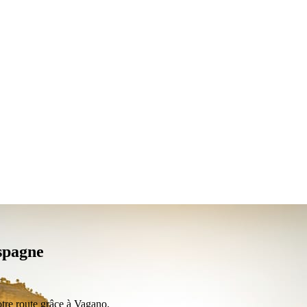
spagne
tre route grâce à Vagano.