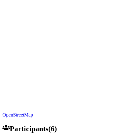
OpenStreetMap
Participants
(
6
)