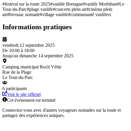
#
festival sur la route 2025
#
vanlife Bretagne
#
vanlife Morbihan
#
Le
Tour-du-Parc
#
plage vanlife
#
concerts plein air
#
cinéma plein
air
#
bivouac nomade
#
village vanlife
#
communauté vanlifers
Informations pratiques
vendredi 12 septembre 2025
De
10:00
à
18:00
Jusqu'au
dimanche 14 septembre 2025
Camping municipal Roch Vétür
Rue de la Plage
Le Tour-du-Parc
6
participant
s
Voir le site officiel
Cet événement est terminé
Connectez-vous avec d'autres voyageurs nomades sur la route et
partagez des expériences uniques.