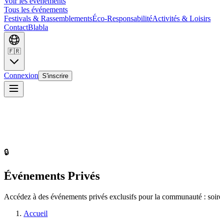
Voir les événements
Tous les événements
Festivals & Rassemblements
Éco-Responsabilité
Activités & Loisirs
Contact
Blabla
🇫🇷
Connexion
S'inscrire
🔒
Événements Privés
Accédez à des événements privés exclusifs pour la communauté : soirées
Accueil